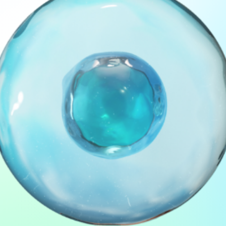
채권자 이의제출 공고
셀트리온-셀트리온헬스케어 합병 국내투자자 간담회 자료
목록보기
법적고지
개인정보처리방침
수출입경영방침
오시는 길
Contact
인천광역시 연수구 아카데미로 51번길 19
Tel. 032-850-6400
IR대표번호 : 070-8228-2267~2268
Copyright © 2019 Celltrion Healthcare Co.,Ltd. All rights reserved.
본 사이트에서 제공하는 제품 정보는 의료 정보용으로만 사용되며 홍보 또는